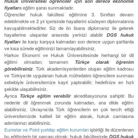
Hukuk Üniversitesi öğrenciler için son derece ekonomik
fiyatlar
a eğitim şansı sunmaktadır.
Öğrenciler hukuk fakültesi eğitimine 3. Sınıftan devam
edebilmekte ve 2 yıl içerisinde hayallerini süsleyen diplomalarına
kavuşabilmektedirler. Siz de ön lisans diplomanız ile gelerek
hayallerine ulaşanlar arasında yerinizi alabilir
DGS hukuk
fiyatları
ile karşı karşıya kalmadan son derece uygun şartlarda
ve kısa sürede eğitiminizi tamamlayabilirsiniz.
Harkov Ekonomi ve Hukuk Üniversitesinde herhangi bir dil
eğitimi olmadan; tamamen
Türkçe olarak öğrenim
görebilirsiniz
. Türk akademisyenlerden oluşan eğitim kadrosu
ve Türkiye’de uygulanan hukuk müfredatını öğrencilere sunması
sebebiyle üniversitemize kayıt yaptırabilir; hedefinize en hızlı
şekilde ulaşabilirsiniz.
Ayrıca
Türkçe eğitim verebilir
akreditasyonuna sahiptir. Bu
nedenle dil öğrenmek zorunda kalmadan, ana dilde eğitim
alabilirsiniz. Ukrayna’da Türk öğrencilerin en çok tercih ettiği
üniversitemizde kaliteli bir eğitim alarak, hukuk camiasına
adımlarınızı atabilirsiniz.
Eurostar ve Point yurtdışı eğitim kurumları
işbirliği ile düzenlenen
bu eğitimlerin bir parçası olmak; hukuk fakültesinde
DGS hukuk