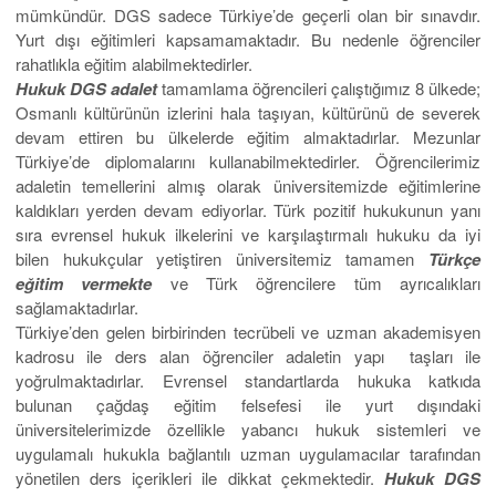
mümkündür. DGS sadece Türkiye’de geçerli olan bir sınavdır.
Yurt dışı eğitimleri kapsamamaktadır. Bu nedenle öğrenciler
rahatlıkla eğitim alabilmektedirler.
Hukuk DGS adalet
tamamlama öğrencileri çalıştığımız 8 ülkede;
Osmanlı kültürünün izlerini hala taşıyan, kültürünü de severek
devam ettiren bu ülkelerde eğitim almaktadırlar. Mezunlar
Türkiye’de diplomalarını kullanabilmektedirler. Öğrencilerimiz
adaletin temellerini almış olarak üniversitemizde eğitimlerine
kaldıkları yerden devam ediyorlar. Türk pozitif hukukunun yanı
sıra evrensel hukuk ilkelerini ve karşılaştırmalı hukuku da iyi
bilen hukukçular yetiştiren üniversitemiz tamamen
Türkçe
eğitim vermekte
ve Türk öğrencilere tüm ayrıcalıkları
sağlamaktadırlar.
Türkiye’den gelen birbirinden tecrübeli ve uzman akademisyen
kadrosu ile ders alan öğrenciler adaletin yapı taşları ile
yoğrulmaktadırlar. Evrensel standartlarda hukuka katkıda
bulunan çağdaş eğitim felsefesi ile yurt dışındaki
üniversitelerimizde özellikle yabancı hukuk sistemleri ve
uygulamalı hukukla bağlantılı uzman uygulamacılar tarafından
yönetilen ders içerikleri ile dikkat çekmektedir.
Hukuk DGS