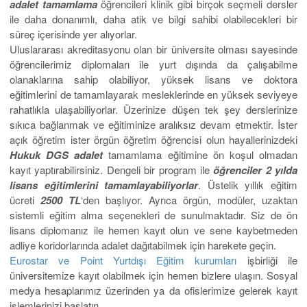
adalet tamamlama
öğrencileri klinik gibi birçok seçmeli dersler
ile daha donanımlı, daha atik ve bilgi sahibi olabilecekleri bir
süreç içerisinde yer alıyorlar.
Uluslararası akreditasyonu olan bir üniversite olması sayesinde
öğrencilerimiz diplomaları ile yurt dışında da çalışabilme
olanaklarına sahip olabiliyor, yüksek lisans ve doktora
eğitimlerini de tamamlayarak mesleklerinde en yüksek seviyeye
rahatlıkla ulaşabiliyorlar. Üzerinize düşen tek şey derslerinize
sıkıca bağlanmak ve eğitiminize aralıksız devam etmektir. İster
açık öğretim ister örgün öğretim öğrencisi olun hayallerinizdeki
Hukuk DGS adalet
tamamlama eğitimine ön koşul olmadan
kayıt yaptırabilirsiniz. Dengeli bir program ile
öğrenciler 2 yılda
lisans eğitimlerini tamamlayabiliyorlar
. Üstelik yıllık eğitim
ücreti
2500 TL
‘den başlıyor. Ayrıca örgün, modüler, uzaktan
sistemli eğitim alma seçenekleri de sunulmaktadır. Siz de ön
lisans diplomanız ile hemen kayıt olun ve sene kaybetmeden
adliye koridorlarında adalet dağıtabilmek için harekete geçin.
Eurostar ve Point Yurtdışı Eğitim kurumları
işbirliği ile
üniversitemize kayıt olabilmek için hemen bizlere ulaşın. Sosyal
medya hesaplarımız üzerinden ya da ofislerimize gelerek kayıt
işlemlerinizi başlatın.