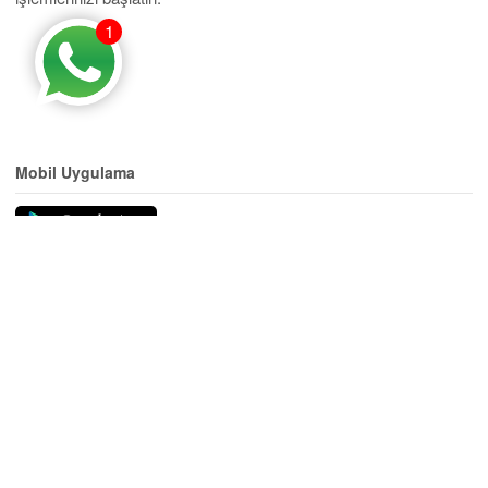
1
Mobil Uygulama
Eğitim
Yurtdışında Ekonomik Fiyatlara Hukuk Fakültesinde Lisans
Tamamlama Şansı
Yeni Nesil Adaletçiler Yurt Dışındaki Üniversitelerimizde
Yetişiyor
AÖF Öğrencilerine Hukuk Fakültesine Lisans Tamamlama
Daveti
Yurt Dışındaki Üniversitelerde Yılın Her Günü Kayıt Olanağı