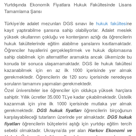
Yurtdışında Ekonomik Fiyatlara Hukuk Fakültesinde Lisans
Tamamlama Şansı
Türkiye’de adalet mezunları DGS sınavı ile
hukuk fakültesi
ne
kayıt yaptırabilme şansına sahip olabiliyorlar. Adalet meslek
yüksek okullarının çokluğu ve kontenjanın azlığı da öğrencilerin
hukuk fakültelerinde eğitim alabilme şanslarını kısıtlamaktadır.
Öğrenciler hayallerini gerçekleştirmek ve hukuk diplomasına
sahip olabilmek için alternatifler aramakta ancak ülkemizde bu
konuda bir sonuca ulaşamamaktadır. DGS ile hukuk fakültesi
kazanabilmek için en az ilk 1000 içerisinde yer almak
gerekmektedir. Öğrencilerin de 120 soru içerisinde neredeyse
soruların tamamını yapmaları gerekmektedir.
Özel üniversiteler ise öğrenciler için oldukça yüksek harçlara
sahiptir. Yıllık ücretler 35.000 TL’ye kadar çıkabilmektedir. Üstelik
kazanmak için yine ilk 1000 içerisinde mutlaka yer almak
gerekmektedir.
DGS hukuk fiyatları
öğrencilerin birçoğunun
karşılayabileceği tutarların üzerinde yer almaktadır.
DGS hukuk
fiyatları
öğrencilerin bütçelerini aştığı için yurtdışı eğitim tercih
sebebi olmaktadır. Ukrayna’da yer alan
Harkov Ekonomi ve