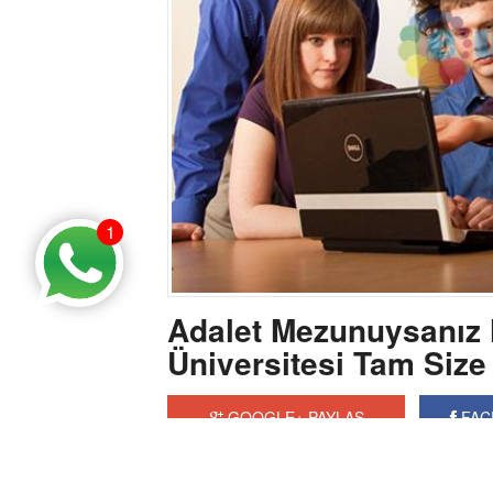
1
Adalet Mezunuysanız
Üniversitesi Tam Size
GOOGLE+ PAYLAŞ
FAC
Adalet yüksek okulları hukuk eğitimi almayı 