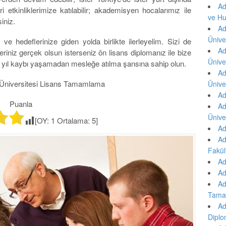
Ad
i etkinliklerimize katılabilir; akademisyen hocalarımız ile
ve Hu
siniz.
Ad
Ünive
ve hedeflerinize giden yolda birlikte ilerleyelim. Sizi de
Ad
riniz gerçek olsun isterseniz ön lisans diplomanız ile bize
Ünive
 yıl kaybı yaşamadan mesleğe atılma şansına sahip olun.
Ad
Üniversitesi Lisans Tamamlama
Ünive
Ad
Puanla
Ad
Ünive
[OY:
1
Ortalama:
5
]
Ad
Ad
Fakült
Ad
Ad
Ad
Tama
Ad
Diplo