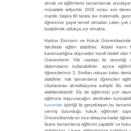
almak ve eğitimlerini tamamlamak arzulayan ö
mücadele ediyorlar. DGS sınavı son derece
mantık; başka 60 tanesi ise matematik, geom
öğrencinin şayet temeli olmadan zaten çok d
bulabilmek oldukça zor olmakta.
Harkov Ekonomi ve Hukuk Üniversitesinde ö
fakültede eğitim alabilirler. Adalet kı
karamsarlığına düşmeden kendi hedefi olan huk
Üniversitenin Yök vasıtası ile tanınırlığ
diplomalarını kullanabilirler. ayrıca eği
öğrencilerimiz 3. Sınıftan noksan kalan dersle
alabilirler. hak tamamlama öğrencileri eğit
Uluslararası akreditasyona sahiptir. Bu ne
alabileceklerdir. Siz de eğitiminizi yurt d
eğitimine başvuracağım derdinden kurtulabil
kurumları
işbirliği ile gerçekleşen bu tamam
vermiş bulunduğu hukuk eğitimleri s
Üniversitesinde en ince detayına kadar öğre
lisans tamamlama eğitimini yapabilir ve hukuk 
alabilirsiniz. Lisans eğitimlerinize kaldığını