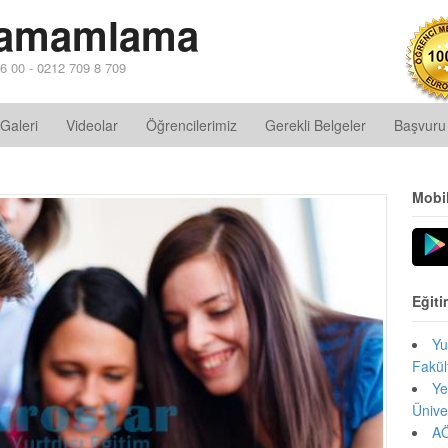
 Tamamlama
6 00 - 0212 709 8 709
Galeri
Videolar
Öğrencilerimiz
Gerekli Belgeler
Başvuru
Mobi
Eğiti
Yu
Fakül
Ye
Ünive
AÖ