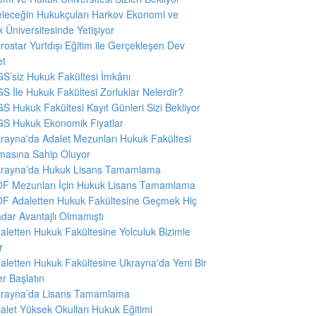
leceğin Hukukçuları Harkov Ekonomi ve
 Üniversitesinde Yetişiyor
rostar Yurtdışı Eğitim ile Gerçekleşen Dev
et
S’siz Hukuk Fakültesi İmkânı
S İle Hukuk Fakültesi Zorluklar Nelerdir?
S Hukuk Fakültesi Kayıt Günleri Sizi Bekliyor
S Hukuk Ekonomik Fiyatlar
rayna'da Adalet Mezunları Hukuk Fakültesi
masına Sahip Oluyor
rayna’da Hukuk Lisans Tamamlama
F Mezunları İçin Hukuk Lisans Tamamlama
F Adaletten Hukuk Fakültesine Geçmek Hiç
dar Avantajlı Olmamıştı
aletten Hukuk Fakültesine Yolculuk Bizimle
r
aletten Hukuk Fakültesine Ukrayna'da Yeni Bir
er Başlatın
rayna’da Lisans Tamamlama
alet Yüksek Okulları Hukuk Eğitimi