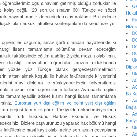
ğrencilerimiz dgs sınavının getirmiş olduğu zorluklar ile
Ge
 kolay değil. 120 soruluk sınavın 60’ı Türkçe ve sözel
Hukuk
etri sayısal mantık derslerinden oluşmaktadır. Bu nedenle
Eu
üşük olan hukuk fakültesi kontenjanlarında kendinize yer
Hizm
DG
DG
ğrenciler özgürce, sınav şartı olmadan hayallerinde ki
DG
smı hangi lisans tamamlama bölümüne devam edeceğim
DG
uk fakültesinde eğitim alabilir; 2 yılda mezun olabilirsin.
Uk
ı ve denkliği mevcuttur. öğrenciler mezun olduklarında
Diplo
timler yüzde yüz Türkçe olarak gerçekleştirilmektedir.
Uk
rini alttan almak koşulu ile hukuk fakültesinde ki yerlerini
AÖ
imlerini mavi diploma ile süsleyeceklerdir. üniversitemiz
AÖ
denle mezun olan öğrenciler isterlerse Avrupa’da eğitim
Bu Ka
ışında tamamlayabilir adalet kısmı hangi lisans tamamlama
Ad
irsiniz.
Eurostar yurt dışı eğitim ve point yurt dışı eğitim
Başla
lama projesi tam size göre. Türkiye’den akademisyenlerin
Ad
ayesinde Türk hukukunu Harkov Ekonomi ve Hukuk
Kariy
neceksiniz. Bizlere başvurunuzu yaparak hak bölümü hangi
Uk
fakültesine nasıl kayıt olabilmekte sorularının cevaplarını
Ad
z yerden devam edebilir; ister Türkiye’de ister yurt dışında