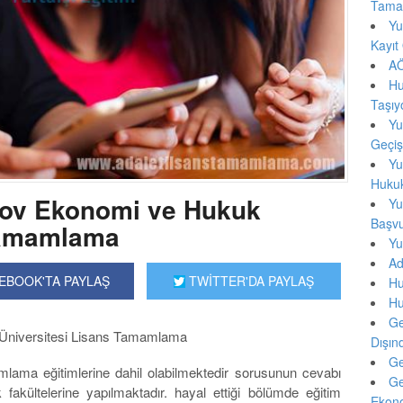
Tama
Yu
Kayıt
AÖ
Hu
Taşıy
Yu
Geçi
Yu
Hukukç
kov Ekonomi ve Hukuk
Yu
Başv
Tamamlama
Yu
Ad
EBOOK'TA PAYLAŞ
TWİTTER'DA PAYLAŞ
Hu
Hu
Ge
Üniversitesi Lisans Tamamlama
Dışın
Ge
mlama eğitimlerine dahil olabilmektedir sorusunun cevabı
Ge
fakültelerine yapılmaktadır. hayal ettiği bölümde eğitim
Ekono