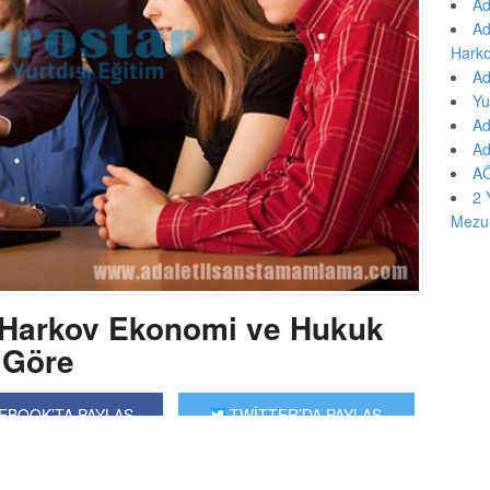
Ad
Ad
Harko
Ad
Yu
Ad
Ad
AÖ
2 
Mezu
 Harkov Ekonomi ve Hukuk
 Göre
EBOOK’TA PAYLAŞ
TWİTTER’DA PAYLAŞ
arzulayan öğrencilerin ilk durağıdır ülkemizde. Bu nedenle