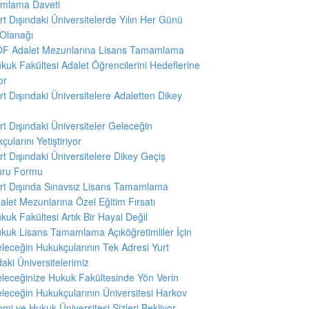
mlama Daveti
rt Dışındaki Üniversitelerde Yılın Her Günü
 Olanağı
F Adalet Mezunlarına Lisans Tamamlama
kuk Fakültesi Adalet Öğrencilerini Hedeflerine
or
rt Dışındaki Üniversitelere Adaletten Dikey
ş
rt Dışındaki Üniversiteler Geleceğin
ularını Yetiştiriyor
rt Dışındaki Üniversitelere Dikey Geçiş
uru Formu
rt Dışında Sınavsız Lisans Tamamlama
alet Mezunlarına Özel Eğitim Fırsatı
kuk Fakültesi Artık Bir Hayal Değil
kuk Lisans Tamamlama Açıköğretimliler İçin
leceğin Hukukçularının Tek Adresi Yurt
daki Üniversitelerimiz
leceğinize Hukuk Fakültesinde Yön Verin
leceğin Hukukçularının Üniversitesi Harkov
mi ve Hukuk Üniversitesi Sizleri Bekliyor