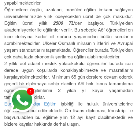
yapabilmektedirler.
Öğrencilere örgün, uzaktan, modüler eğitim imkanı sağlayan
üniversitelerimizde yıllık ödeyecekleri ücret de çok makuldur.
Eğitim ücreti yıllık
2500 TL
‘den başlıyor. Türkiye’den
akademisyenler ile eğitimler verilir. Bu sebeple Aöf öğrencileri en
ince detayına kadar dil sorunu yaşamadan bütün sorularını
sorabilmektedirler. Ülkeler Osmanlı mirasının izlerini ve Avrupai
yaşam standartlarını taşımaktadır. Öğrenciler burada Türkiye’den
çok daha fazla ekonomik şartlarda eğitim alabilmektedirler.
2 yıllık aöf adalet meslek yüksekokulu öğrencileri burada son
derece uygun koşullarda konaklayabilmekte ve masraflarını
karşılayabilmektedirler. Minimum 65 gün derslere devam ederek
geçerli bir diplomaya sahip olabilen Aöf hak lisans tamamlama
öğrencileri eğitimlerini 2 yılda yıl kaybı yaşamadan
1
tamamlamaktadırlar.
Eurostar Yurtdışı Eğitim
işbirliği ile hukuk üniversitelerine
öğrenciler kabul edilmektedir. Ön lisans diploması, transkript ile
başvurulabilen bu eğitime yılın 12 ayı kayıt olabilmektedir ve
bizlere kayıtlar hakkında derhal ulaşın.