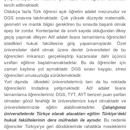
tercih edilmektedir.
Oldukça fazla Türk öğrenci açık öğretim adalet mezunudur ve
DGS sınavına takılmaktadır. Çok yüksek düzeyde matematik,
geometri ve mantık bilgisi gerektiren bu sınavda başarılı olmak
epey bir zordur. Kontenjanlar da sınırlı sayıda olduğundan dikey
geçiş yapmak dileyen Aöf adalet lisans tamamlama öğrencileri
istedikleri hukuk fakültesine giriş yapamamışlardır. Özel
üniversiteler dahil olmak üzere devlet üniversiteleri de bu
öğrencileri imkansızı gerçekleştirip kazansalar dahi üçüncü
sınıftan eğitime başlatmamaktadırlar. Bu da öğrenciler için
zaman kaybına yol açmaktadır. DGS sınavı kaygısı, stresi
öğrencileri umutsuzluğa sürüklemektedir.
Yurt dışında ülkedeki üniversitelerimiz tam da bu noktada
öğrencilerin imdadına yetişmektedir. Aöf adalet lisans
tamamlama öğrencilerimiz DGS, TYT, AYT benzeri puan şartları
olmadan gönül ferahlığı ile üniversitemize kayıt olmaktadır ve
üniversitelerimizde eğitim alabilmektedirler.
Çalıştığımız
üniversitelerde Türkçe olarak alacakları eğitim Türkiye’deki
hukuk fakültelerinin ders müfredatı ile aynıdır.
Bu nedenle
öğrenciler Türkiye’ye geri döndüklerinde rahatlıkla mesleklerini