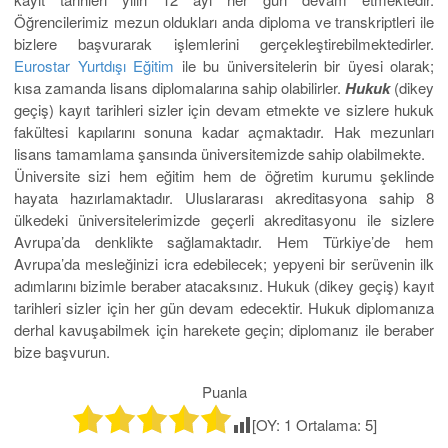
Öğrencilerimiz mezun oldukları anda diploma ve transkriptleri ile
bizlere başvurarak işlemlerini gerçekleştirebilmektedirler.
Eurostar Yurtdışı Eğitim
ile bu üniversitelerin bir üyesi olarak;
kısa zamanda lisans diplomalarına sahip olabilirler.
Hukuk
(dikey
geçiş) kayıt tarihleri sizler için devam etmekte ve sizlere hukuk
fakültesi kapılarını sonuna kadar açmaktadır. Hak mezunları
lisans tamamlama şansında üniversitemizde sahip olabilmekte.
Üniversite sizi hem eğitim hem de öğretim kurumu şeklinde
hayata hazırlamaktadır. Uluslararası akreditasyona sahip 8
ülkedeki üniversitelerimizde geçerli akreditasyonu ile sizlere
Avrupa’da denklikte sağlamaktadır. Hem Türkiye’de hem
Avrupa’da mesleğinizi icra edebilecek; yepyeni bir serüvenin ilk
adımlarını bizimle beraber atacaksınız. Hukuk (dikey geçiş) kayıt
tarihleri sizler için her gün devam edecektir. Hukuk diplomanıza
derhal kavuşabilmek için harekete geçin; diplomanız ile beraber
bize başvurun.
Puanla
[OY:
1
Ortalama:
5
]