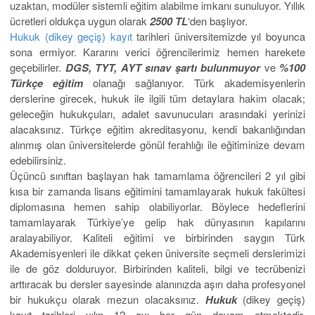
uzaktan, modüler sistemli eğitim alabilme imkanı sunuluyor. Yıllık
ücretleri oldukça uygun olarak
2500 TL
‘den başlıyor.
Hukuk (dikey geçiş) kayıt
tarihleri üniversitemizde yıl boyunca
sona ermiyor. Kararını verici öğrencilerimiz hemen harekete
geçebilirler.
DGS, TYT, AYT sınav şartı bulunmuyor
ve
%100
Türkçe eğitim
olanağı sağlanıyor. Türk akademisyenlerin
derslerine girecek, hukuk ile ilgili tüm detaylara hakim olacak;
geleceğin hukukçuları, adalet savunucuları arasındaki yerinizi
alacaksınız. Türkçe eğitim akreditasyonu, kendi bakanlığından
alınmış olan üniversitelerde gönül ferahlığı ile eğitiminize devam
edebilirsiniz.
Üçüncü sınıftan başlayan hak tamamlama öğrencileri 2 yıl gibi
kısa bir zamanda lisans eğitimini tamamlayarak hukuk fakültesi
diplomasına hemen sahip olabiliyorlar. Böylece hedeflerini
tamamlayarak Türkiye’ye gelip hak dünyasının kapılarını
aralayabiliyor. Kaliteli eğitimi ve birbirinden saygın Türk
Akademisyenleri ile dikkat çeken üniversite seçmeli derslerimizi
ile de göz dolduruyor. Birbirinden kaliteli, bilgi ve tecrübenizi
arttıracak bu dersler sayesinde alanınızda aşırı daha profesyonel
bir hukukçu olarak mezun olacaksınız.
Hukuk
(dikey geçiş)
kayıt tarihleri yılın 12 ayı her gün devam etmektedir.