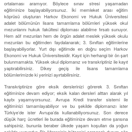
ortalaması aramıyor. Böylece sınav stresi yaşamadan
eğitiminize başlayabiliyorsunuz. İki memleket arası eğitim
köprüsü oluşturan Harkov Ekonomi ve Hukuk Üniversitesi
adalet bölümünün lisans tamamlama bölümleri yüksek okul
mezunlarını hukuk fakültesi diploması alabilme fırsatı sunuyor.
Hem aöf mezunları hem de örgün adalet meslek yüksek okulu
mezunları bu eğitimden faydalanarak; 3. Sınıftan eğitimlerine
başlayabiliyorlar. Yurt dışı eğitimde en doğru seçim Harkov
Ekonomi ve Hukuk Üniversitesidir. Kayıt için herhangi bir ön şart
bulunmamakta. Yüksek okul diplomanız ve transkriptiniz ile kayıt
yaptırabilirsiniz. Dikey geçiş ile lisans tamamlama
bölümlerimizde ki yerinizi ayırtabilirsiniz.
Transkriptinize göre eksik derslerinizi görerek 3. Sınıftan
eğitiminize devam ediyor; eksik kalan dersleri alttan alarak yıl
kaybı yaşamıyorsunuz. Avrupa Kredi transfer sistemi ile
eğitiminizi tamamlayabiliyor ve bu şekilde diplomanızı ister
Türkiye’de ister Avrupa’da kullanabiliyorsunuz. Son derece
düşük harç ücretleri ile burada eğitiminize devam etme şansına
sahipsiniz. bununla beraber ülkede yaşam koşulları da yoğun
şekilde uygundur. Bir öğrencinin bütçesini sarsacak durum söz