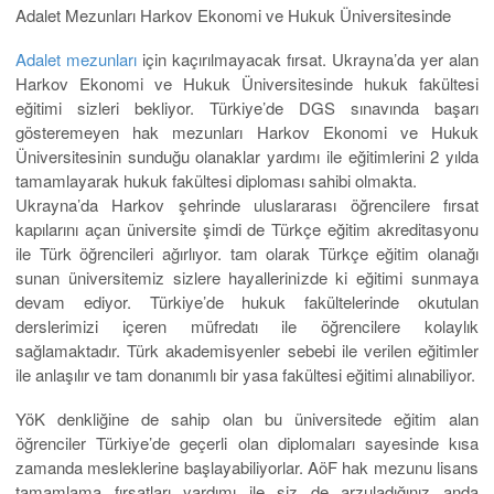
Adalet Mezunları Harkov Ekonomi ve Hukuk Üniversitesinde
Adalet mezunları
için kaçırılmayacak fırsat. Ukrayna’da yer alan
Harkov Ekonomi ve Hukuk Üniversitesinde hukuk fakültesi
eğitimi sizleri bekliyor. Türkiye’de DGS sınavında başarı
gösteremeyen hak mezunları Harkov Ekonomi ve Hukuk
Üniversitesinin sunduğu olanaklar yardımı ile eğitimlerini 2 yılda
tamamlayarak hukuk fakültesi diploması sahibi olmakta.
Ukrayna’da Harkov şehrinde uluslararası öğrencilere fırsat
kapılarını açan üniversite şimdi de Türkçe eğitim akreditasyonu
ile Türk öğrencileri ağırlıyor. tam olarak Türkçe eğitim olanağı
sunan üniversitemiz sizlere hayallerinizde ki eğitimi sunmaya
devam ediyor. Türkiye’de hukuk fakültelerinde okutulan
derslerimizi içeren müfredatı ile öğrencilere kolaylık
sağlamaktadır. Türk akademisyenler sebebi ile verilen eğitimler
ile anlaşılır ve tam donanımlı bir yasa fakültesi eğitimi alınabiliyor.
YöK denkliğine de sahip olan bu üniversitede eğitim alan
öğrenciler Türkiye’de geçerli olan diplomaları sayesinde kısa
zamanda mesleklerine başlayabiliyorlar. AöF hak mezunu lisans
tamamlama fırsatları yardımı ile siz de arzuladığınız anda