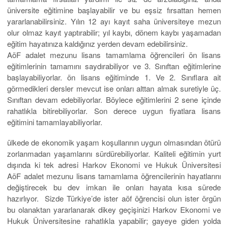
üniversite eğitimine başlayabilir ve bu eşsiz fırsattan hemen
yararlanabilirsiniz. Yılın 12 ayı kayıt saha üniversiteye mezun
olur olmaz kayıt yaptırabilir; yıl kaybı, dönem kaybı yaşamadan
eğitim hayatınıza kaldığınız yerden devam edebilirsiniz.
AöF adalet mezunu lisans tamamlama öğrencileri ön lisans
eğitimlerinin tamamını saydırabiliyor ve 3. Sınıftan eğitimlerine
başlayabiliyorlar. ön lisans eğitiminde 1. Ve 2. Sınıflara ait
görmedikleri dersler mevcut ise onları alttan almak suretiyle üç.
Sınıftan devam edebiliyorlar. Böylece eğitimlerini 2 sene içinde
rahatlıkla bitirebiliyorlar. Son derece uygun fiyatlara lisans
eğitimini tamamlayabiliyorlar.
ülkede de ekonomik yaşam koşullarının uygun olmasından ötürü
zorlanmadan yaşamlarını sürdürebiliyorlar. Kaliteli eğitimin yurt
dışında ki tek adresi Harkov Ekonomi ve Hukuk Üniversitesi
AöF adalet mezunu lisans tamamlama öğrencilerinin hayatlarını
değiştirecek bu dev imkan ile onları hayata kısa sürede
hazırlıyor. Sizde Türkiye’de ister aöf öğrencisi olun ister örgün
bu olanaktan yararlanarak dikey geçişinizi Harkov Ekonomi ve
Hukuk Üniversitesine rahatlıkla yapabilir; gayeye giden yolda