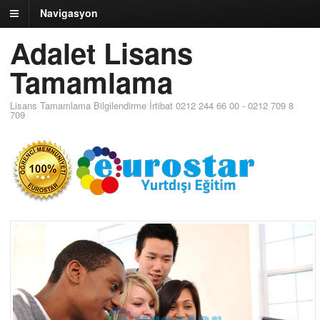
Navigasyon
Adalet Lisans
Tamamlama
Lisans Tamamlama Bilgilendirme İrtibat 0212 244 66 00 - 0212 709 8
709