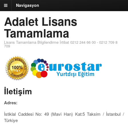
Navigasyon
Adalet Lisans
Tamamlama
Lisans Tamamlama Bilgilendirme İrtibat 0212 244 66 00 - 0212 709 8
709
İletişim
Adres:
İstiklal Caddesi No: 49 (Mavi Han) Kat:5 Taksim / İstanbul /
Türkiye