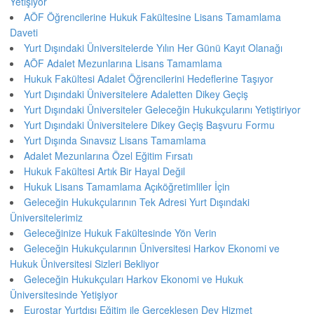
Yetişiyor
AÖF Öğrencilerine Hukuk Fakültesine Lisans Tamamlama
Daveti
Yurt Dışındaki Üniversitelerde Yılın Her Günü Kayıt Olanağı
AÖF Adalet Mezunlarına Lisans Tamamlama
Hukuk Fakültesi Adalet Öğrencilerini Hedeflerine Taşıyor
Yurt Dışındaki Üniversitelere Adaletten Dikey Geçiş
Yurt Dışındaki Üniversiteler Geleceğin Hukukçularını Yetiştiriyor
Yurt Dışındaki Üniversitelere Dikey Geçiş Başvuru Formu
Yurt Dışında Sınavsız Lisans Tamamlama
Adalet Mezunlarına Özel Eğitim Fırsatı
Hukuk Fakültesi Artık Bir Hayal Değil
Hukuk Lisans Tamamlama Açıköğretimliler İçin
Geleceğin Hukukçularının Tek Adresi Yurt Dışındaki
Üniversitelerimiz
Geleceğinize Hukuk Fakültesinde Yön Verin
Geleceğin Hukukçularının Üniversitesi Harkov Ekonomi ve
Hukuk Üniversitesi Sizleri Bekliyor
Geleceğin Hukukçuları Harkov Ekonomi ve Hukuk
Üniversitesinde Yetişiyor
Eurostar Yurtdışı Eğitim ile Gerçekleşen Dev Hizmet